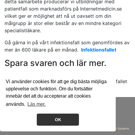
detta samarbete producerar vi utbildningar med
patientfall som marknadsförs på Internetmedicin.se
vilket ger er möjlighet att nå ut oavsett om din
målgrupp är stor eller består av en mindre kategori
specialistläkare.
Gå gärna in på vårt infektionsfall som genomfördes av
mer än 600 läkare på en månad.
Infektionsfallet
Spara svaren och lär mer.
En databas med anonyma svar skapas som ger
möjlighet att se vilka kategorier som genomfört fallet
Vi använder cookies för att ge dig bästa möjliga
och hur de svarat.
upplevelse och funktion. Om du fortsätter
innebär det att du accepterar att cookies
Sajtkarta
|
Om Cookies
|
Kontakt
används.
Läs mer.
© Meductus AB 2017-2026
070-387 75 53
info@meductus.se
OK
Design & utveckling
Perlin Systems