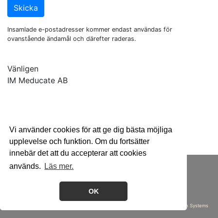
Skicka
Insamlade e-postadresser kommer endast användas för
ovanstående ändamål och därefter raderas.
Vänligen
IM Meducate AB
Vi använder cookies för att ge dig bästa möjliga
upplevelse och funktion. Om du fortsätter
innebär det att du accepterar att cookies
Sajtkarta
|
Om Cookies
|
Kontakt
används.
Läs mer.
© Meductus AB 2017-2026
070-387 75 53
info@meductus.se
OK
Design & utveckling
Perlin Systems